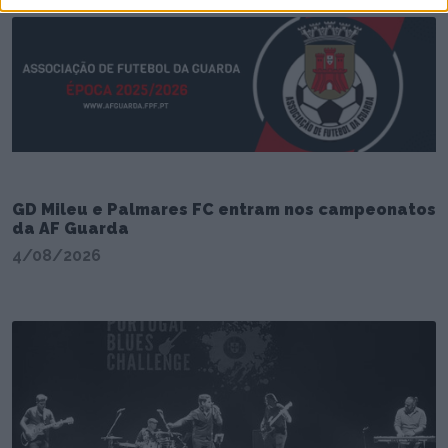
GD Mileu e Palmares FC entram nos campeonatos
da AF Guarda
4/08/2026