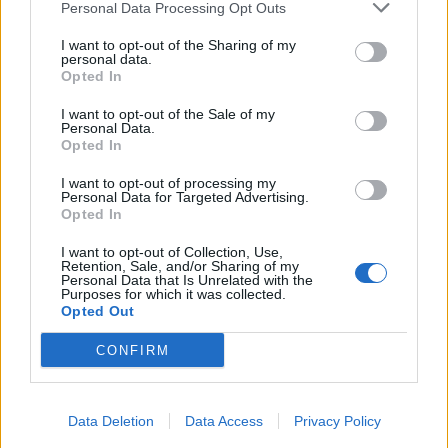
Personal Data Processing Opt Outs
I want to opt-out of the Sharing of my
personal data.
Manuel Fonseca é o novo diretor delegado da
Opted In
APAL–SIM
6/08/2026
I want to opt-out of the Sale of my
Personal Data.
Opted In
I want to opt-out of processing my
Personal Data for Targeted Advertising.
Opted In
I want to opt-out of Collection, Use,
Retention, Sale, and/or Sharing of my
Personal Data that Is Unrelated with the
Purposes for which it was collected.
Opted Out
CONFIRM
Radares de Velocidade | Guarda | agosto 2026
5/08/2026
Data Deletion
Data Access
Privacy Policy