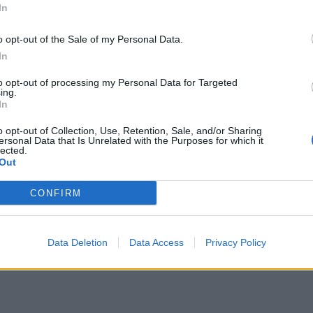
rda
In
o opt-out of the Sale of my Personal Data.
In
to opt-out of processing my Personal Data for Targeted
ing.
In
o opt-out of Collection, Use, Retention, Sale, and/or Sharing
ersonal Data that Is Unrelated with the Purposes for which it
lected.
Out
CONFIRM
Data Deletion
Data Access
Privacy Policy