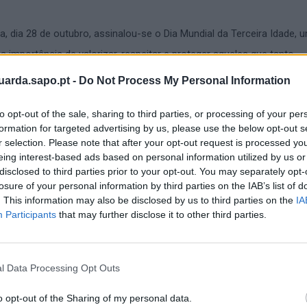
a, dia 28 de outubro, assinalou-se o Dia Mundial da Terceira Idade, 
a importância de valorizar, respeitar e proteger aqueles que tanto
nossa sociedade.
uarda.sapo.pt -
Do Not Process My Personal Information
 da Guarda, através da sua proximidade e presença diária junto da
to opt-out of the sale, sharing to third parties, or processing of your per
firmou o seu compromisso em promover a segurança, o bem-estar 
formation for targeted advertising by us, please use the below opt-out s
r selection. Please note that after your opt-out request is processed y
es, combatendo o isolamento e reforçando os laços de confiança.
eing interest-based ads based on personal information utilized by us or
disclosed to third parties prior to your opt-out. You may separately opt-
s das famílias e das comunidades, guardiões de histórias, valores e
losure of your personal information by third parties on the IAB’s list of
onhecidos e preservados.
. This information may also be disclosed by us to third parties on the
IA
Participants
that may further disclose it to other third parties.
uma mensagem de respeito, carinho e proteção a todos os nossos
l Data Processing Opt Outs
o opt-out of the Sharing of my personal data.