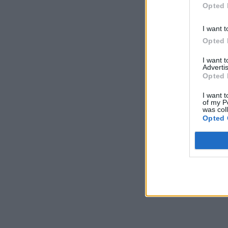
Fonte/Foto: GNR Gua
Opted 
I want t
Opted 
I want 
Advertis
Opted 
I want t
of my P
was col
Opted 