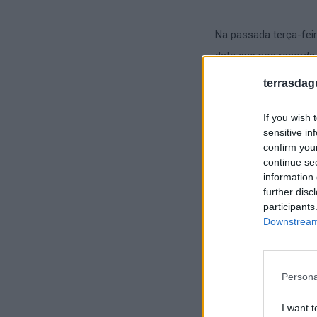
Na passada terça-feir
data que nos recorda 
contribuíram para a 
terrasdag
O Comando Territorial
If you wish 
população idosa, rea
sensitive in
confirm you
dignidade dos senior
continue se
information 
“Os idosos são pilare
further disc
que merecem ser rec
participants
Downstream 
Neste dia, deixamos 
seniores”.
Persona
I want t