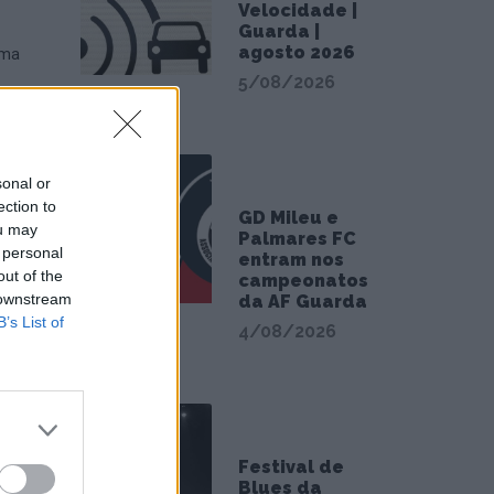
Velocidade |
Guarda |
agosto 2026
uma
5/08/2026
sonal or
e a
ection to
GD Mileu e
ou may
Palmares FC
 personal
entram nos
out of the
campeonatos
 afetos
 downstream
da AF Guarda
B’s List of
4/08/2026
Festival de
Blues da