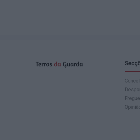
Secç
Concel
Despo
Fregue
Opiniã