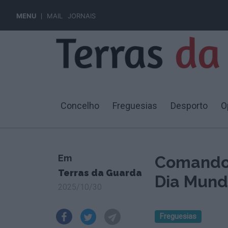
MENU
MAIL
JORNAIS
Concelho
Freguesias
Desporto
O
Em
Comando 
Terras da Guarda
Dia Mundi
2025/10/30
Freguesias