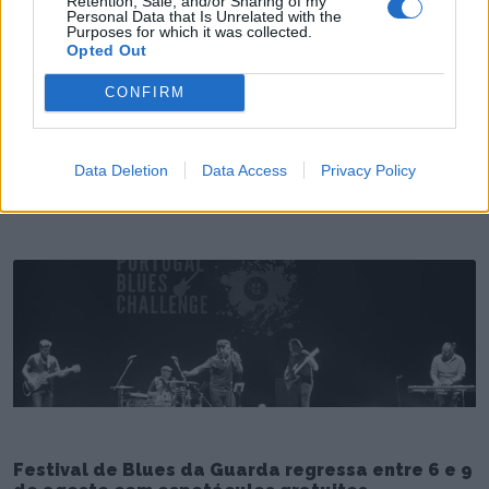
Retention, Sale, and/or Sharing of my
Personal Data that Is Unrelated with the
Purposes for which it was collected.
Opted Out
CONFIRM
GD Mileu e Palmares FC entram nos campeonatos
da AF Guarda
Data Deletion
Data Access
Privacy Policy
4/08/2026
Festival de Blues da Guarda regressa entre 6 e 9